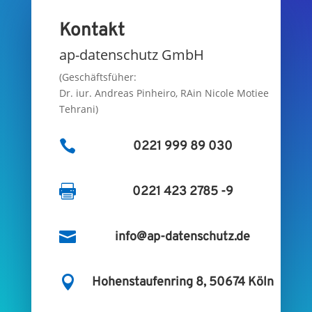
Kontakt
ap-datenschutz GmbH
(Geschäftsfüher:
Dr. iur. Andreas Pinheiro, RAin Nicole Motiee
Tehrani)

0221 999 89 030

0221 423 2785 -9

info@ap-datenschutz.de

Hohenstaufenring 8, 50674 Köln